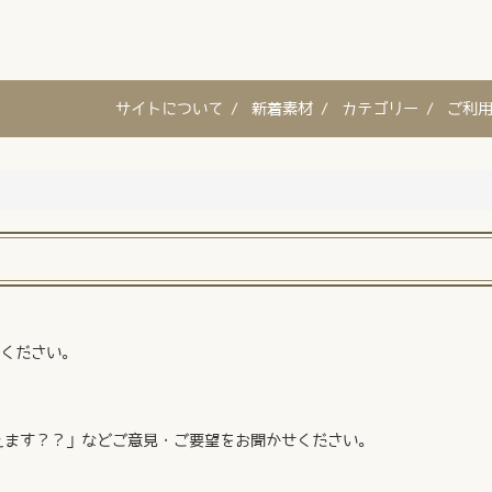
サイトについて /
新着素材 /
カテゴリー /
ご利用
ください。
えます？？」などご意見・ご要望をお聞かせください。
。