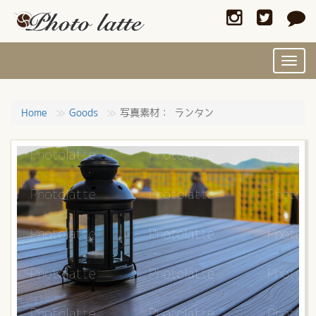
Toggl
navig
Home
Goods
写真素材： ランタン